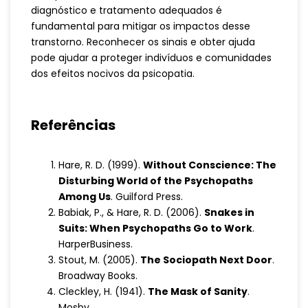
diagnóstico e tratamento adequados é
fundamental para mitigar os impactos desse
transtorno. Reconhecer os sinais e obter ajuda
pode ajudar a proteger indivíduos e comunidades
dos efeitos nocivos da psicopatia.
Referências
Hare, R. D. (1999).
Without Conscience: The
Disturbing World of the Psychopaths
Among Us
. Guilford Press.
Babiak, P., & Hare, R. D. (2006).
Snakes in
Suits: When Psychopaths Go to Work
.
HarperBusiness.
Stout, M. (2005).
The Sociopath Next Door
.
Broadway Books.
Cleckley, H. (1941).
The Mask of Sanity
.
Mosby.