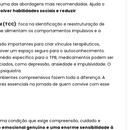
 é uma das abordagens mais recomendadas. Ajuda o
lver habilidades sociais e reduzir
l (TCC)
: foca na identificação e reestruturação de
que alimentam os comportamentos impulsivos e a
 são importantes para criar vínculos terapêuticos,
over um espaço seguro para o autoconhecimento.
emédio específico para o TPB, medicamentos podem ser
ociados, como depressão, ansiedade e impulsividade. O
psiquiatra.
 ambientes compreensivos fazem toda a diferença. A
ares essenciais na jornada de quem convive com esse
 uma condição que exige compreensão, cuidado e
 emocional genuíno e uma enorme sensibilidade à