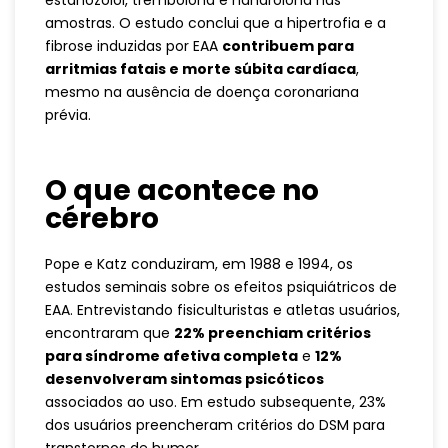
estanozolol, trembolona e nandrolona nas
amostras. O estudo conclui que a hipertrofia e a
fibrose induzidas por EAA
contribuem para
arritmias fatais e morte súbita cardíaca
,
mesmo na ausência de doença coronariana
prévia.
O que acontece no
cérebro
Pope e Katz conduziram, em 1988 e 1994, os
estudos seminais sobre os efeitos psiquiátricos de
EAA. Entrevistando fisiculturistas e atletas usuários,
encontraram que
22% preenchiam critérios
para síndrome afetiva completa
e
12%
desenvolveram sintomas psicóticos
associados ao uso. Em estudo subsequente, 23%
dos usuários preencheram critérios do DSM para