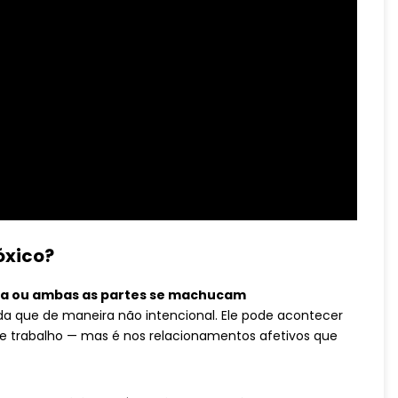
óxico?
a ou ambas as partes se machucam
nda que de maneira não intencional. Ele pode acontecer
 de trabalho — mas é nos relacionamentos afetivos que