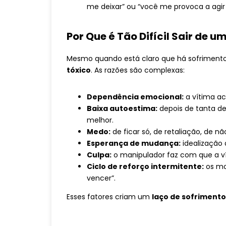
me deixar” ou “você me provoca a agir
Por Que é Tão Difícil Sair de 
Mesmo quando está claro que há sofriment
tóxico
. As razões são complexas:
Dependência emocional:
a vítima ac
Baixa autoestima:
depois de tanta de
melhor.
Medo:
de ficar só, de retaliação, de n
Esperança de mudança:
idealização 
Culpa:
o manipulador faz com que a vít
Ciclo de reforço intermitente:
os mo
vencer”.
Esses fatores criam um
laço de sofriment