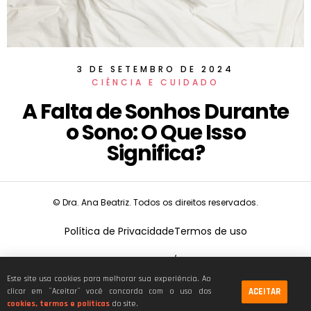
3 DE SETEMBRO DE 2024
CIÊNCIA E CUIDADO
A Falta de Sonhos Durante
o Sono: O Que Isso
Significa?
© Dra. Ana Beatriz. Todos os direitos reservados.
Política de Privacidade
Termos de uso
CNPJ:
19.675.026/0001-68
Este site usa cookies para melhorar sua experiência. Ao
ACEITAR
clicar em ¨Aceitar¨ você concorda com o uso dos
cookies, termos e políticas
do site.