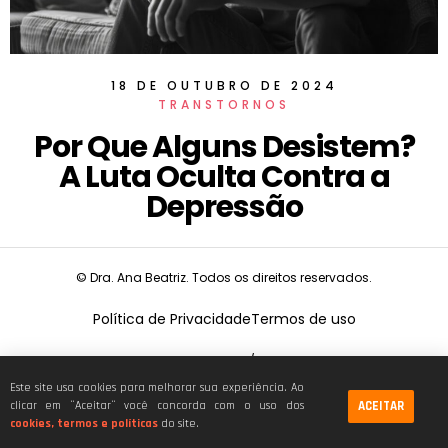
18 DE OUTUBRO DE 2024
TRANSTORNOS
Por Que Alguns Desistem?
A Luta Oculta Contra a
Depressão
© Dra. Ana Beatriz. Todos os direitos reservados.
Política de Privacidade
Termos de uso
CNPJ:
19.675.026/0001-68
Este site usa cookies para melhorar sua experiência. Ao
ACEITAR
clicar em ¨Aceitar¨ você concorda com o uso dos
cookies, termos e políticas
do site.