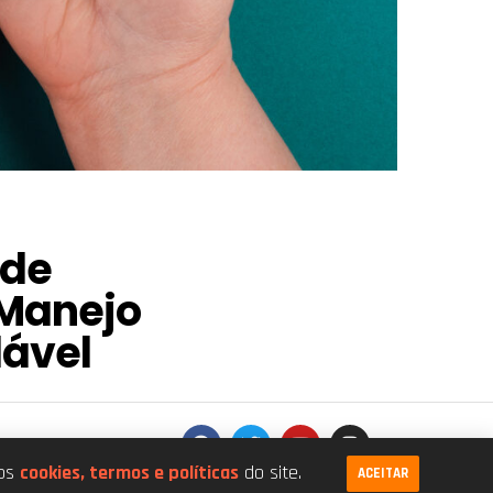
ade
 Manejo
ável
.026/0001-68
dos
cookies, termos e políticas
do site.
ACEITAR