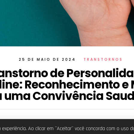
25 DE MAIO DE 2024
TRANSTORNOS
anstorno de Personalid
line: Reconhecimento e
a uma Convivência Saud
Política de Privacidade
Termos de uso
CNPJ:
19.675
a experiência. Ao clicar em ¨Aceitar¨ você concorda com o uso 