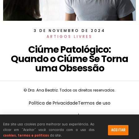
3 DE NOVEMBRO DE 2024
ARTIGOS LIVRES
Ciúme Patológico:
Quando o Ciúme Se Torna
uma Obsessão
© Dra. Ana Beatriz. Todos os direitos reservados.
Política de Privacidade
Termos de uso
CNPJ:
19.675.026/0001-68
Este site usa cookies para melhorar sua experiência. Ao
ACEITAR
clicar em ¨Aceitar¨ você concorda com o uso dos
cookies, termos e políticas
do site.