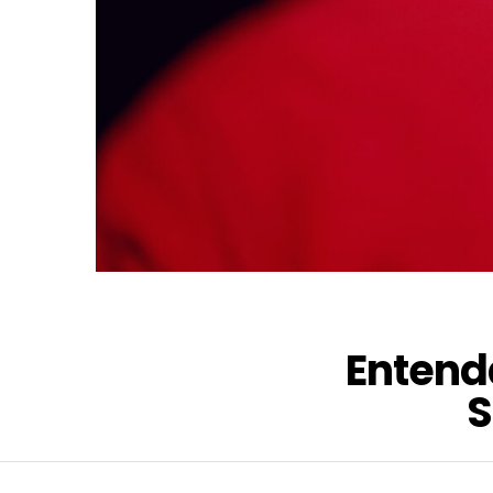
Entend
S