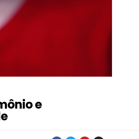
mônio e
de