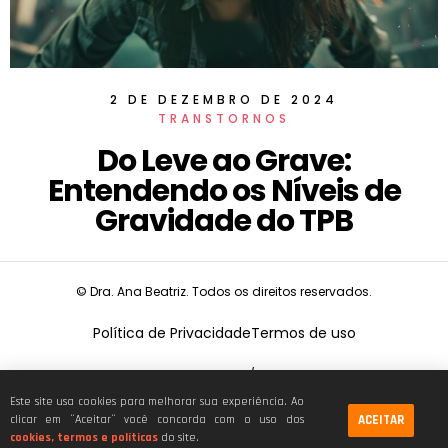
2 DE DEZEMBRO DE 2024
TRANSTORNOS
Do Leve ao Grave:
Entendendo os Níveis de
Gravidade do TPB
© Dra. Ana Beatriz. Todos os direitos reservados.
Política de Privacidade
Termos de uso
CNPJ:
19.675.026/0001-68
Este site usa cookies para melhorar sua experiência. Ao
ACEITAR
clicar em ¨Aceitar¨ você concorda com o uso dos
cookies, termos e políticas
do site.