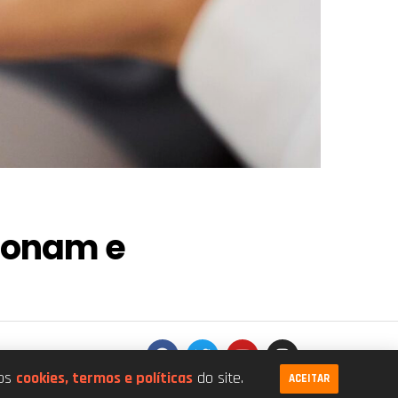
ionam e
.026/0001-68
dos
cookies, termos e políticas
do site.
ACEITAR