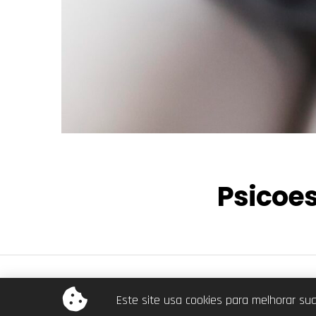
Psicoe
© Dra. Ana Beatriz. Todos os direitos reservados.
Este site usa cookies para melhorar su