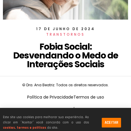
17 DE JUNHO DE 2024
TRANSTORNOS
Fobia Social:
Desvendando o Medo de
Interações Sociais
© Dra. Ana Beatriz. Todos os direitos reservados.
Política de Privacidade
Termos de uso
CNPJ:
19.675.026/0001-68
Este site usa cookies para melhorar sua experiência. Ao
ACEITAR
clicar em ¨Aceitar¨ você concorda com o uso dos
cookies, termos e políticas
do site.