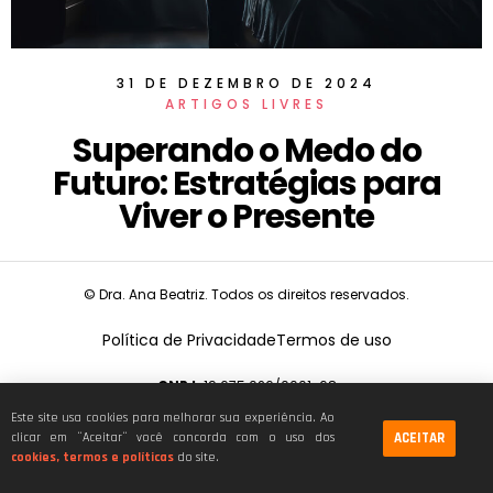
31 DE DEZEMBRO DE 2024
ARTIGOS LIVRES
Superando o Medo do
Futuro: Estratégias para
Viver o Presente
© Dra. Ana Beatriz. Todos os direitos reservados.
Política de Privacidade
Termos de uso
CNPJ:
19.675.026/0001-68
Este site usa cookies para melhorar sua experiência. Ao
ACEITAR
clicar em ¨Aceitar¨ você concorda com o uso dos
cookies, termos e políticas
do site.