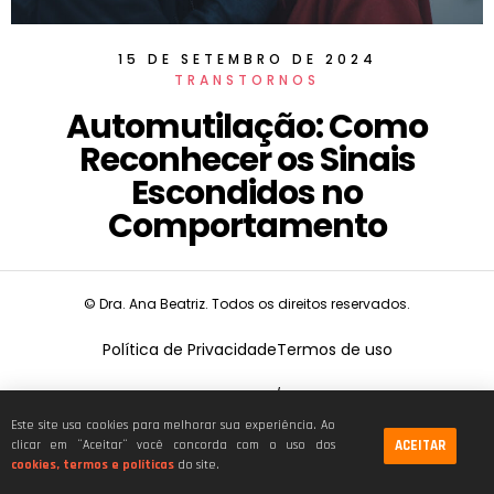
15 DE SETEMBRO DE 2024
TRANSTORNOS
Automutilação: Como
Reconhecer os Sinais
Escondidos no
Comportamento
© Dra. Ana Beatriz. Todos os direitos reservados.
Política de Privacidade
Termos de uso
CNPJ:
19.675.026/0001-68
Este site usa cookies para melhorar sua experiência. Ao
ACEITAR
clicar em ¨Aceitar¨ você concorda com o uso dos
cookies, termos e políticas
do site.