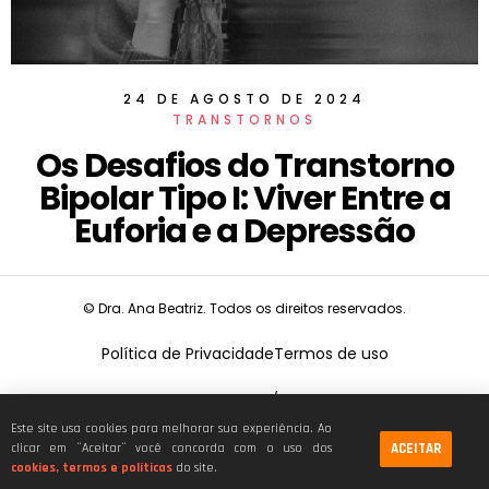
24 DE AGOSTO DE 2024
TRANSTORNOS
Os Desafios do Transtorno
Bipolar Tipo I: Viver Entre a
Euforia e a Depressão
© Dra. Ana Beatriz. Todos os direitos reservados.
Política de Privacidade
Termos de uso
CNPJ:
19.675.026/0001-68
Este site usa cookies para melhorar sua experiência. Ao
ACEITAR
clicar em ¨Aceitar¨ você concorda com o uso dos
cookies, termos e políticas
do site.