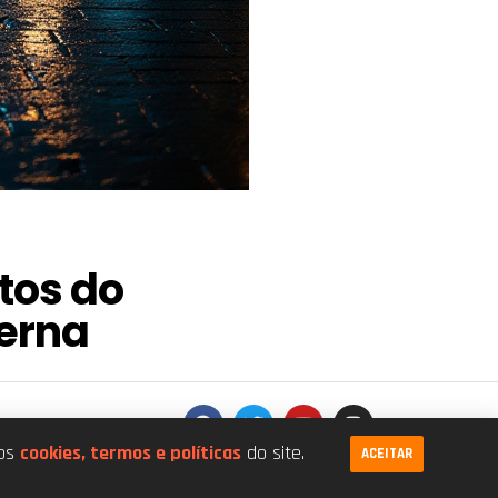
tos do
erna
.026/0001-68
dos
cookies, termos e políticas
do site.
ACEITAR