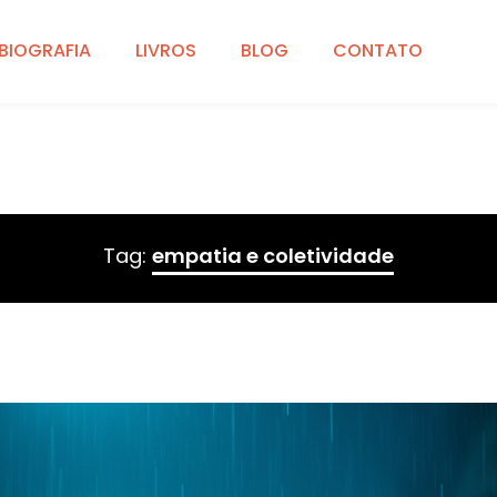
BIOGRAFIA
LIVROS
BLOG
CONTATO
Tag:
empatia e coletividade