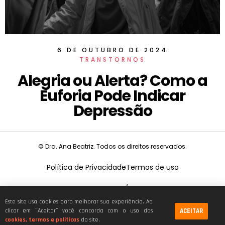
6 DE OUTUBRO DE 2024
TRANSTORNOS
Alegria ou Alerta? Como a
Euforia Pode Indicar
Depressão
© Dra. Ana Beatriz. Todos os direitos reservados.
Política de Privacidade
Termos de uso
CNPJ:
19.675.026/0001-68
Este site usa cookies para melhorar sua experiência. Ao
ACEITAR
clicar em ¨Aceitar¨ você concorda com o uso dos
cookies, termos e políticas
do site.