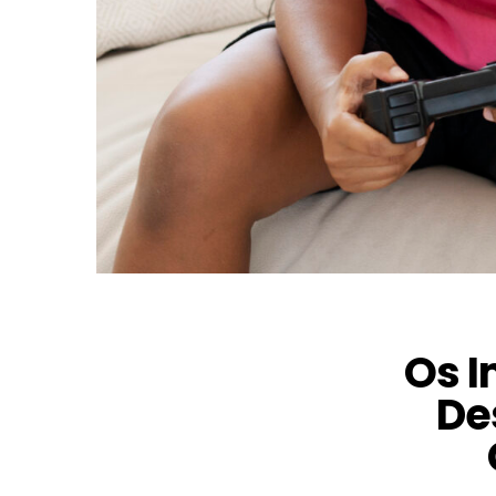
Os 
De