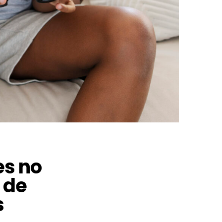
s no
 de
s