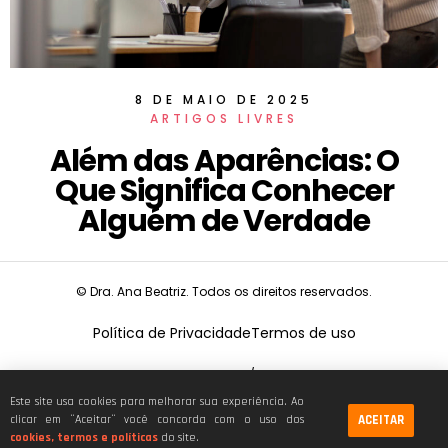
8 DE MAIO DE 2025
ARTIGOS LIVRES
Além das Aparências: O
Que Significa Conhecer
Alguém de Verdade
© Dra. Ana Beatriz. Todos os direitos reservados.
Política de Privacidade
Termos de uso
CNPJ:
19.675.026/0001-68
Este site usa cookies para melhorar sua experiência. Ao
ACEITAR
clicar em ¨Aceitar¨ você concorda com o uso dos
cookies, termos e políticas
do site.