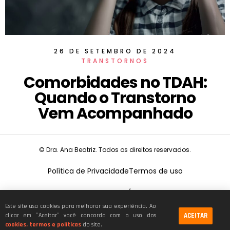
26 DE SETEMBRO DE 2024
TRANSTORNOS
Comorbidades no TDAH:
Quando o Transtorno
Vem Acompanhado
© Dra. Ana Beatriz. Todos os direitos reservados.
Política de Privacidade
Termos de uso
CNPJ:
19.675.026/0001-68
Este site usa cookies para melhorar sua experiência. Ao
ACEITAR
clicar em ¨Aceitar¨ você concorda com o uso dos
cookies, termos e políticas
do site.