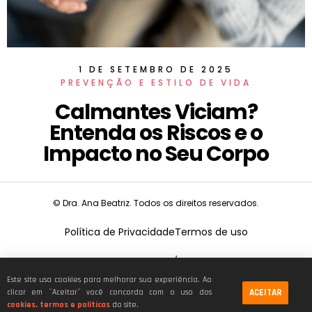
1 DE SETEMBRO DE 2025
PREVENÇÃO E ESTILO DE VIDA
Calmantes Viciam?
Entenda os Riscos e o
Impacto no Seu Corpo
© Dra. Ana Beatriz. Todos os direitos reservados.
Política de Privacidade
Termos de uso
CNPJ:
19.675.026/0001-68
Este site usa cookies para melhorar sua experiência. Ao
ACEITAR
clicar em ¨Aceitar¨ você concorda com o uso dos
cookies, termos e políticas
do site.