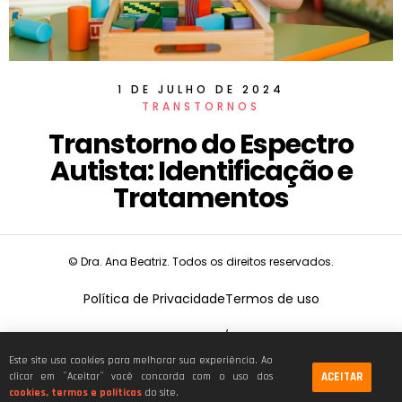
1 DE JULHO DE 2024
TRANSTORNOS
Transtorno do Espectro
Autista: Identificação e
Tratamentos
© Dra. Ana Beatriz. Todos os direitos reservados.
Política de Privacidade
Termos de uso
CNPJ:
19.675.026/0001-68
Este site usa cookies para melhorar sua experiência. Ao
ACEITAR
clicar em ¨Aceitar¨ você concorda com o uso dos
cookies, termos e políticas
do site.