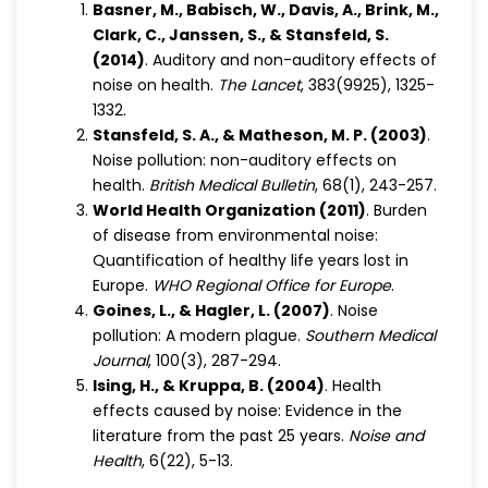
Basner, M., Babisch, W., Davis, A., Brink, M.,
Clark, C., Janssen, S., & Stansfeld, S.
(2014)
. Auditory and non-auditory effects of
noise on health.
The Lancet
, 383(9925), 1325-
1332.
Stansfeld, S. A., & Matheson, M. P. (2003)
.
Noise pollution: non-auditory effects on
health.
British Medical Bulletin
, 68(1), 243-257.
World Health Organization (2011)
. Burden
of disease from environmental noise:
Quantification of healthy life years lost in
Europe.
WHO Regional Office for Europe
.
Goines, L., & Hagler, L. (2007)
. Noise
pollution: A modern plague.
Southern Medical
Journal
, 100(3), 287-294.
Ising, H., & Kruppa, B. (2004)
. Health
effects caused by noise: Evidence in the
literature from the past 25 years.
Noise and
Health
, 6(22), 5-13.