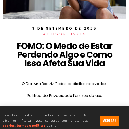
3 DE SETEMBRO DE 2025
ARTIGOS LIVRES
FOMO: O Medo de Estar
Perdendo Algo e Como
Isso Afeta Sua Vida
© Dra. Ana Beatriz. Todos os direitos reservados.
Política de Privacidade
Termos de uso
CNPJ:
19.675.026/0001-68
Este site usa cookies para melhorar sua experiência. Ao
ACEITAR
clicar em ¨Aceitar¨ você concorda com o uso dos
cookies, termos e políticas
do site.