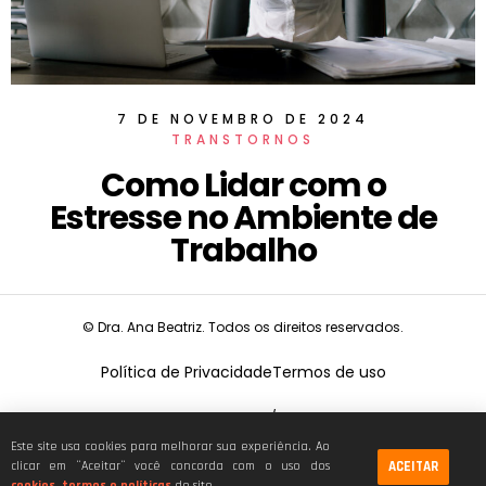
7 DE NOVEMBRO DE 2024
TRANSTORNOS
Como Lidar com o
Estresse no Ambiente de
Trabalho
© Dra. Ana Beatriz. Todos os direitos reservados.
Política de Privacidade
Termos de uso
CNPJ:
19.675.026/0001-68
Este site usa cookies para melhorar sua experiência. Ao
ACEITAR
clicar em ¨Aceitar¨ você concorda com o uso dos
cookies, termos e políticas
do site.